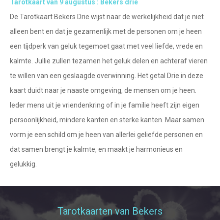
Tarotkaart van 9 augustus : Bekers drie
Tarotkaart
Waterman
De Tarotkaart Bekers Drie wijst naar de werkelijkheid dat je niet
Vissen
Getuigenissen
alleen bent en dat je gezamenlijk met de personen om je heen
Ram
een tijdperk van geluk tegemoet gaat met veel liefde, vrede en
Belverzoek
kalmte. Jullie zullen tezamen het geluk delen en achteraf vieren
Stier
te willen van een geslaagde overwinning. Het getal Drie in deze
Vragen?
Tweelingen
kaart duidt naar je naaste omgeving, de mensen om je heen.
Info
Kreeft
Ieder mens uit je vriendenkring of in je familie heeft zijn eigen
persoonlijkheid, mindere kanten en sterke kanten. Maar samen
Leeuw
Privacybeleid
vorm je een schild om je heen van allerlei geliefde personen en
Maagd
dat samen brengt je kalmte, en maakt je harmonieus en
Desktop website
Weegschaal
gelukkig.
Sluit menu
Schorpioen
Boogschutter
CONTACT
Tarotkaarten van Bekers
Steenbok