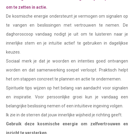
Waterman
om te zetten in actie.
Vissen
De kosmische energie ondersteunt je vermogen om signalen op
te vangen en beslissingen met vertrouwen te nemen. De
Ram
daghoroscoop vandaag nodigt je uit om te luisteren naar je
Stier
innerlijke stem en je intuïtie actief te gebruiken in dagelijkse
Tweelingen
keuzes.
Sociaal merk je dat je woorden en intenties goed ontvangen
Kreeft
worden en dat samenwerking soepel verloopt. Praktisch helpt
Leeuw
het om stappen concreet te plannen en actie te ondernemen.
Maagd
Spirituele tips wijzen op het belang van aandacht voor signalen
en inspiratie. Voor persoonlijke groei kun je vandaag een
Weegschaal
belangrijke beslissing nemen of een intuïtieve ingeving volgen.
Schorpioen
Ik zie in de sterren dat jouw innerlijke wijsheid je richting geeft.
Boogschutter
Gebruik deze kosmische energie om zelfvertrouwen en
inzicht te versterken.
Steenbok