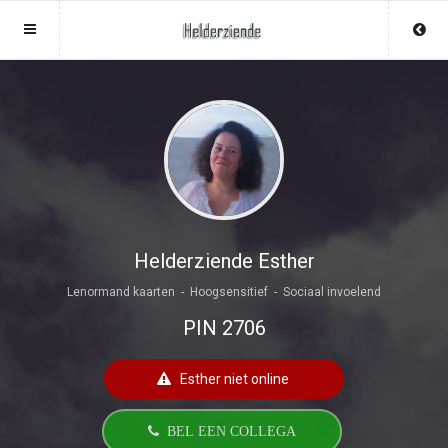
Sluit menu
Sluit menu
MENU HELDERZIENDE.NL
UW HELDERZIENDEACCOUNT
Home
Login
Account
Aanmaken
Helderzienden
Wachtwoord
Login
Helderziende Esther
Lenormand kaarten - Hoogsensitief - Sociaal invoelend
Aanmaken
Vind helderziende
PIN 2706
Wachtwoord
COPYRIGHT 08 - 2026 MOBIEL V 2.0
Fotoreading
HELDERZIENDE.NL
Esther niet online
Horoscoop
12
BEL EEN COLLEGA