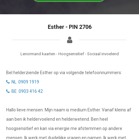
Tarotkaart
Waterman
Vissen
Getuigenissen
Esther - PIN 2706
Ram
Belverzoek
Stier
Vragen?
Tweelingen
Lenormand kaarten - Hoogsensitief - Sociaal invoelend
Info
Kreeft
Bel helderziende Esther op via volgende telefoonnummers:
Leeuw
Privacybeleid
NL 0909 1919
Maagd
BE 0903 416 42
Desktop website
Weegschaal
Hallo lieve mensen. Mijn naam is medium Esther. Vanaf kleins af
Sluit menu
Schorpioen
aan ben ik heldervoelend en helderwetend. Ben heel
Boogschutter
hoogsensitief en kan via energie me afstemmen op andere
CONTACT
mensen. Ik werk met duidelijke vragen en namen. Ik werk met
Steenbok